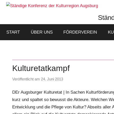
Zum
Inhalt
Ständ
springen
START
ÜBER UNS
FÖRDERVEREIN
KU
Kulturetatkampf
Veröffentlicht am
24. Juni 2013
v
o
DEr Augsburger Kulturetat | In Sachen Kulturförderung
n
S
kurz und spaltet so bewusst die Akteure. Welchen Wert
t
Entwicklung und die Pflege von Kultur? Abseits aller
ä