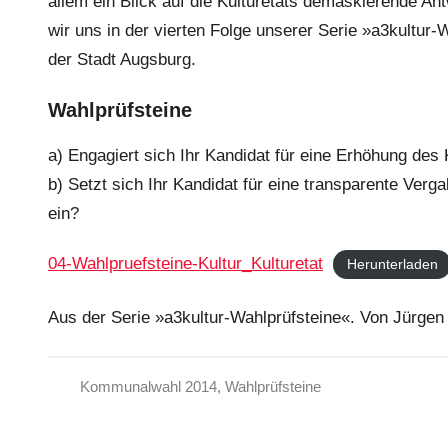
allem ein Blick auf die Kulturetats demaskierende A
n
wir uns in der vierten Folge unserer Serie »a3kultu
d
der Stadt Augsburg.
i
g
Wahlprüfsteine
e
K
a) Engagiert sich Ihr Kandidat für eine Erhöhung des
o
b) Setzt sich Ihr Kandidat für eine transparente Verga
n
ein?
f
e
04-Wahlpruefsteine-Kultur_Kulturetat
Herunterladen
r
e
Aus der Serie »a3kultur-Wahlprüfsteine«. Von Jürgen
n
z
Kommunalwahl 2014
,
Wahlprüfsteine
S
t