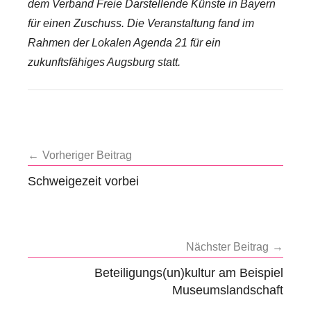
dem Verband Freie Darstellende Künste in Bayern
für einen Zuschuss. Die Veranstaltung fand im
Rahmen der Lokalen Agenda 21 für ein
zukunftsfähiges Augsburg statt.
S
t
Beitragsnavigation
Vorheriger Beitrag
ä
Schweigezeit vorbei
n
d
i
g
Nächster Beitrag
e
Beteiligungs(un)kultur am Beispiel
K
Museumslandschaft
o
n