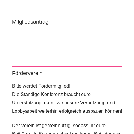
f
e
Mitgliedsantrag
r
e
n
z
Förderverein
Bitte werdet Fördermitglied!
Die Ständige Konferenz braucht eure
Unterstützung, damit wir unsere Vernetzung- und
Lobbyarbeit weiterhin erfolgreich ausbauen können!
Der Verein ist gemeinnützig, sodass ihr eure
Beiträge als Spenden absetzen könnt. Bei Interesse