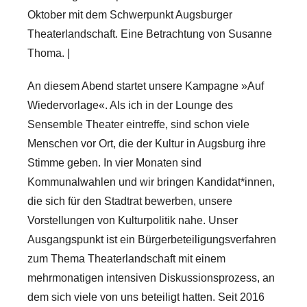
ä
Oktober mit dem Schwerpunkt Augsburger
n
Theaterlandschaft. Eine Betrachtung von Susanne
d
Thoma. |
i
g
An diesem Abend startet unsere Kampagne »Auf
e
Wiedervorlage«. Als ich in der Lounge des
K
Sensemble Theater eintreffe, sind schon viele
o
Menschen vor Ort, die der Kultur in Augsburg ihre
n
Stimme geben. In vier Monaten sind
f
Kommunalwahlen und wir bringen Kandidat*innen,
e
die sich für den Stadtrat bewerben, unsere
r
Vorstellungen von Kulturpolitik nahe. Unser
e
Ausgangspunkt ist ein Bürgerbeteiligungsverfahren
n
zum Thema Theaterlandschaft mit einem
z
mehrmonatigen intensiven Diskussionsprozess, an
dem sich viele von uns beteiligt hatten. Seit 2016