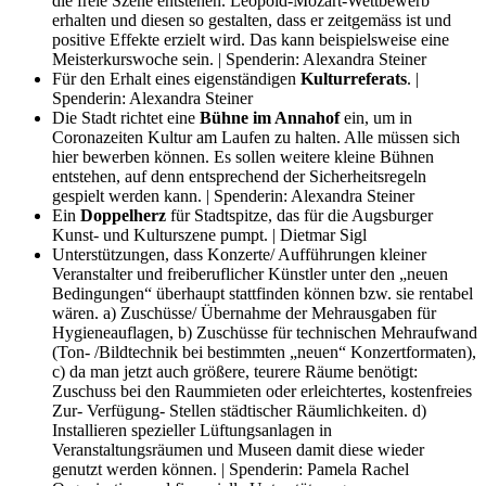
die freie Szene entstehen. Leopold-Mozart-Wettbewerb
erhalten und diesen so gestalten, dass er zeitgemäss ist und
positive Effekte erzielt wird. Das kann beispielsweise eine
Meisterkurswoche sein. | Spenderin: Alexandra Steiner
Für den Erhalt eines eigenständigen
Kulturreferats
. |
Spenderin: Alexandra Steiner
Die Stadt richtet eine
Bühne im Annahof
ein, um in
Coronazeiten Kultur am Laufen zu halten. Alle müssen sich
hier bewerben können. Es sollen weitere kleine Bühnen
entstehen, auf denn entsprechend der Sicherheitsregeln
gespielt werden kann. | Spenderin: Alexandra Steiner
Ein
Doppelherz
für Stadtspitze, das für die Augsburger
Kunst- und Kulturszene pumpt. | Dietmar Sigl
Unterstützungen, dass Konzerte/ Aufführungen kleiner
Veranstalter und freiberuflicher Künstler unter den „neuen
Bedingungen“ überhaupt stattfinden können bzw. sie rentabel
wären. a) Zuschüsse/ Übernahme der Mehrausgaben für
Hygieneauflagen, b) Zuschüsse für technischen Mehraufwand
(Ton- /Bildtechnik bei bestimmten „neuen“ Konzertformaten),
c) da man jetzt auch größere, teurere Räume benötigt:
Zuschuss bei den Raummieten oder erleichtertes, kostenfreies
Zur- Verfügung- Stellen städtischer Räumlichkeiten. d)
Installieren spezieller Lüftungsanlagen in
Veranstaltungsräumen und Museen damit diese wieder
genutzt werden können. | Spenderin: Pamela Rachel