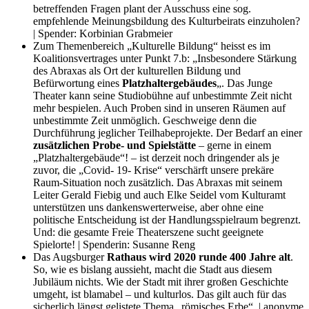
betreffenden Fragen plant der Ausschuss eine sog.
empfehlende Meinungsbildung des Kulturbeirats einzuholen?
| Spender: Korbinian Grabmeier
Zum Themenbereich „Kulturelle Bildung“ heisst es im
Koalitionsvertrages unter Punkt 7.b: „Insbesondere Stärkung
des Abraxas als Ort der kulturellen Bildung und
Befürwortung eines
Platzhaltergebäudes
„. Das Junge
Theater kann seine Studiobühne auf unbestimmte Zeit nicht
mehr bespielen. Auch Proben sind in unseren Räumen auf
unbestimmte Zeit unmöglich. Geschweige denn die
Durchführung jeglicher Teilhabeprojekte. Der Bedarf an einer
zusätzlichen Probe- und Spielstätte
– gerne in einem
„Platzhaltergebäude“! – ist derzeit noch dringender als je
zuvor, die „Covid- 19- Krise“ verschärft unsere prekäre
Raum-Situation noch zusätzlich. Das Abraxas mit seinem
Leiter Gerald Fiebig und auch Elke Seidel vom Kulturamt
unterstützen uns dankenswerterweise, aber ohne eine
politische Entscheidung ist der Handlungsspielraum begrenzt.
Und: die gesamte Freie Theaterszene sucht geeignete
Spielorte! | Spenderin: Susanne Reng
Das Augsburger
Rathaus wird 2020 runde 400 Jahre alt
.
So, wie es bislang aussieht, macht die Stadt aus diesem
Jubiläum nichts. Wie der Stadt mit ihrer großen Geschichte
umgeht, ist blamabel – und kulturlos. Das gilt auch für das
sicherlich längst gelistete Thema „römisches Erbe“. | anonyme