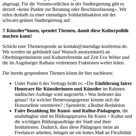
abgesagt. Für die Verantwortlichen in der Stadtregierung gibt es
derzeit »keine Punkte zur Beratung oder Beschlussfassung«. Wir
rufen deshalb zu einer einmaligen Solidaritätsaktion mit der
schwarz-grünen Stadtregierung auf:
!! Künstler*innen, spendet Themen, damit diese Kulturpolitik
machen kann!
Schickt eure Themenspende an kontakt@staendige-konferenz.de.
Wir werden sie gebündelt (auf Wunsch anonymisiert) an
Oberbürgermeisterin und Kulturreferentin auf Zeit Eva Weber und
die im Augsburger Rathaus vertretenen Fraktionen weiter leiten.
Die bereits gespendeten Themen könnt ihr hier nachlesen:
Unter Punkt 6 des Vertrags heißt es: »Die
Einführung fairer
Honorare für Künstlerinnen und Künstler
im Rahmen
städtischer Aufträge wird angestrebt.« Was bedeutet das
genau? An welcher Bemessungsgrenze könnte sich die
Honorarlinie orientieren? | Spenderin: a3kultur-Redaktion
Faire Bezahlung für Kunst- und Kultur-Pädagogen
, die
unabdingbar sind im Bildungsprozess für Kunst + Kultur und
die wichtigen Bildungsaufträge der Stadt und ihrer
Institutionen. Dadurch, dass diese Pädagogen meist als
Freelancer arbeiten, bringen sie ein hohes Maß an Flexibilität