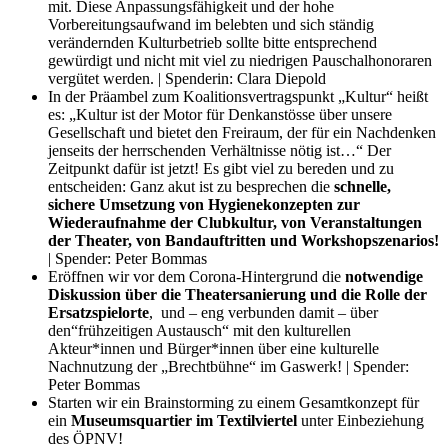
mit. Diese Anpassungsfähigkeit und der hohe
Vorbereitungsaufwand im belebten und sich ständig
verändernden Kulturbetrieb sollte bitte entsprechend
gewürdigt und nicht mit viel zu niedrigen Pauschalhonoraren
vergütet werden. | Spenderin: Clara Diepold
In der Präambel zum Koalitionsvertragspunkt „Kultur“ heißt
es: „Kultur ist der Motor für Denkanstösse über unsere
Gesellschaft und bietet den Freiraum, der für ein Nachdenken
jenseits der herrschenden Verhältnisse nötig ist…“ Der
Zeitpunkt dafür ist jetzt! Es gibt viel zu bereden und zu
entscheiden: Ganz akut ist zu besprechen die
schnelle,
sichere Umsetzung von Hygienekonzepten zur
Wiederaufnahme der Clubkultur, von Veranstaltungen
der Theater, von Bandauftritten und Workshopszenarios!
| Spender: Peter Bommas
Eröffnen wir vor dem Corona-Hintergrund die
notwendige
Diskussion über die Theatersanierung und die Rolle der
Ersatzspielorte
, und – eng verbunden damit – über
den“frühzeitigen Austausch“ mit den kulturellen
Akteur*innen und Bürger*innen über eine kulturelle
Nachnutzung der „Brechtbühne“ im Gaswerk! | Spender:
Peter Bommas
Starten wir ein Brainstorming zu einem Gesamtkonzept für
ein
Museumsquartier im Textilviertel
unter Einbeziehung
des ÖPNV!