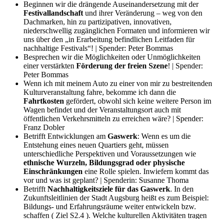
Beginnen wir die drängende Auseinandersetzung mit der
Festivallandschaft
und ihrer Veränderung – weg von den
Dachmarken, hin zu partizipativen, innovativen,
niederschwellig zugänglichen Formaten und informieren wir
uns über den „in Erarbeitung befindlichen Leitfaden für
nachhaltige Festivals“! | Spender: Peter Bommas
Besprechen wir die Möglichkeiten oder Unmöglichkeiten
einer verstärkten
Förderung der freien Szene
! | Spender:
Peter Bommas
Wenn ich mit meinem Auto zu einer von mir zu bestreitenden
Kulturveranstaltung fahre, bekomme ich dann die
Fahrtkosten
gefördert, obwohl sich keine weitere Person im
Wagen befindet und der Veranstaltungsort auch mit
öffentlichen Verkehrsmitteln zu erreichen wäre? | Spender:
Franz Dobler
Betrifft Entwicklungen am
Gaswerk
: Wenn es um die
Entstehung eines neuen Quartiers geht, müssen
unterschiedliche Perspektiven und Voraussetzungen wie
ethnische Wurzeln, Bildungsgrad oder physische
Einschränkungen
eine Rolle spielen. Inwiefern kommt das
vor und was ist geplant? | Spenderin: Susanne Thoma
Betrifft
Nachhaltigkeitsziele für das Gaswerk
. In den
Zukunftsleitlinien der Stadt Augsburg heißt es zum Beispiel:
Bildungs- und Erfahrungsräume weiter entwickeln bzw.
schaffen ( Ziel S2.4 ). Welche kulturellen Aktivitäten tragen