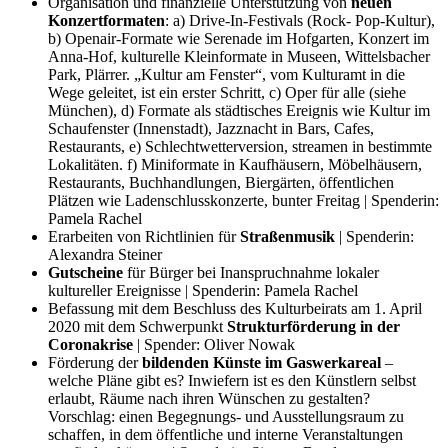
Organisation und finanzielle Unterstützung von
neuen
Konzertformaten
: a) Drive-In-Festivals (Rock- Pop-Kultur),
b) Openair-Formate wie Serenade im Hofgarten, Konzert im
Anna-Hof, kulturelle Kleinformate in Museen, Wittelsbacher
Park, Plärrer. „Kultur am Fenster“, vom Kulturamt in die
Wege geleitet, ist ein erster Schritt, c) Oper für alle (siehe
München), d) Formate als städtisches Ereignis wie Kultur im
Schaufenster (Innenstadt), Jazznacht in Bars, Cafes,
Restaurants, e) Schlechtwetterversion, streamen in bestimmte
Lokalitäten. f) Miniformate in Kaufhäusern, Möbelhäusern,
Restaurants, Buchhandlungen, Biergärten, öffentlichen
Plätzen wie Ladenschlusskonzerte, bunter Freitag | Spenderin:
Pamela Rachel
Erarbeiten von Richtlinien für
Straßenmusik
| Spenderin:
Alexandra Steiner
Gutscheine
für Bürger bei Inanspruchnahme lokaler
kultureller Ereignisse | Spenderin: Pamela Rachel
Befassung mit dem Beschluss des Kulturbeirats am 1. April
2020 mit dem Schwerpunkt
Strukturförderung in der
Coronakrise
| Spender: Oliver Nowak
Förderung der
bildenden Künste im Gaswerkareal
–
welche Pläne gibt es? Inwiefern ist es den Künstlern selbst
erlaubt, Räume nach ihren Wünschen zu gestalten?
Vorschlag: einen Begegnungs- und Ausstellungsraum zu
schaffen, in dem öffentliche und interne Veranstaltungen