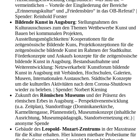
vermeintlichen – Vorteile der Eingliederung der Bereiche
„Erinnerungskultur“ und „Friedensbüro“ in das OB-Referat? |
Spender: Reinhold Forster
Bildende Kunst in Augsburg
: Stellungnahmen des
Kulturausschusses zum den Themen Wettbewerbe Kunst und
Bauen bei kommunalen Projekten,
Ausstellungsmöglichkeiten/ Kooperationen für die
zeitgenössische Bildende Kuns, Projektkonzeptionen für die
zeitgenössische bildende Kunst im Rahmen der Stadtkultur.
Förderkonzepte und Ankaufs konzepte für die zeitgenössische
bildende Kunst in Augsburg. Bestandsaufnahme und
Weiterentwicklung: Netzwerkarbeit/ Kunstforum bildende
Kunst in Augsburg mit Verbänden, Hochschulen, Galerien,
Museen, Internationalen Austauschen. Städtische Konzepte
um die kulturelles Aktivitäten nach dem Corona-Shutdown
wieder zu beleben. | Spender: Norbert Kiening
Zukunft des
Römischen Museums
und der Präsenz des
römischen Erbes in Augsburg – Perspektivenentwicklung
(u.a. Zeitplan), Standortfrage (Dominikanerkirche,
Karmelitengasse, Pfannenstiel), Museumskonzept (inhaltliche
Ausrichtung, Museumspädagogik, Standortvernetzung etc.) |
anonyme Spende
Gebäude des
Leopold- Mozart-Zentrums
in der Maxstrasse
für die Kultur erhalten. Hier können mietbare Proberäume für