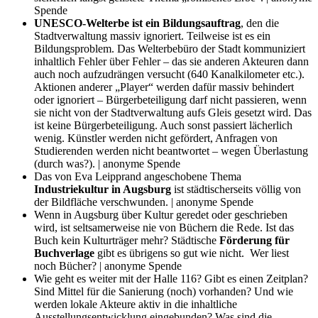
Spende
UNESCO-Welterbe ist ein Bildungsauftrag
, den die
Stadtverwaltung massiv ignoriert. Teilweise ist es ein
Bildungsproblem. Das Welterbebüro der Stadt kommuniziert
inhaltlich Fehler über Fehler – das sie anderen Akteuren dann
auch noch aufzudrängen versucht (640 Kanalkilometer etc.).
Aktionen anderer „Player“ werden dafür massiv behindert
oder ignoriert – Bürgerbeteiligung darf nicht passieren, wenn
sie nicht von der Stadtverwaltung aufs Gleis gesetzt wird. Das
ist keine Bürgerbeteiligung. Auch sonst passiert lächerlich
wenig. Künstler werden nicht gefördert, Anfragen von
Studierenden werden nicht beantwortet – wegen Überlastung
(durch was?). | anonyme Spende
Das von Eva Leipprand angeschobene Thema
Industriekultur in Augsburg
ist städtischerseits völlig von
der Bildfläche verschwunden. | anonyme Spende
Wenn in Augsburg über Kultur geredet oder geschrieben
wird, ist seltsamerweise nie von Büchern die Rede. Ist das
Buch kein Kulturträger mehr? Städtische
Förderung für
Buchverlage
gibt es übrigens so gut wie nicht. Wer liest
noch Bücher? | anonyme Spende
Wie geht es weiter mit der Halle 116? Gibt es einen Zeitplan?
Sind Mittel für die Sanierung (noch) vorhanden? Und wie
werden lokale Akteure aktiv in die inhaltliche
Ausstellungsentwicklung eingebunden? Was sind die –