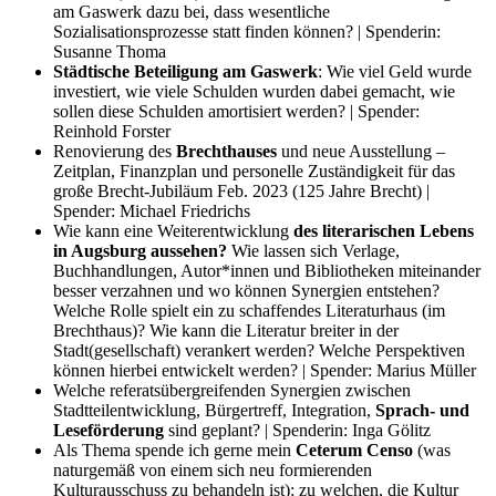
am Gaswerk dazu bei, dass wesentliche
Sozialisationsprozesse statt finden können? | Spenderin:
Susanne Thoma
Städtische Beteiligung am Gaswerk
: Wie viel Geld wurde
investiert, wie viele Schulden wurden dabei gemacht, wie
sollen diese Schulden amortisiert werden? | Spender:
Reinhold Forster
Renovierung des
Brechthauses
und neue Ausstellung –
Zeitplan, Finanzplan und personelle Zuständigkeit für das
große Brecht-Jubiläum Feb. 2023 (125 Jahre Brecht) |
Spender: Michael Friedrichs
Wie kann eine Weiterentwicklung
des literarischen Lebens
in Augsburg aussehen?
Wie lassen sich Verlage,
Buchhandlungen, Autor*innen und Bibliotheken miteinander
besser verzahnen und wo können Synergien entstehen?
Welche Rolle spielt ein zu schaffendes Literaturhaus (im
Brechthaus)? Wie kann die Literatur breiter in der
Stadt(gesellschaft) verankert werden? Welche Perspektiven
können hierbei entwickelt werden? | Spender: Marius Müller
Welche referatsübergreifenden Synergien zwischen
Stadtteilentwicklung, Bürgertreff, Integration,
Sprach- und
Leseförderung
sind geplant? | Spenderin: Inga Gölitz
Als Thema spende ich gerne mein
Ceterum Censo
(was
naturgemäß von einem sich neu formierenden
Kulturausschuss zu behandeln ist): zu welchen, die Kultur