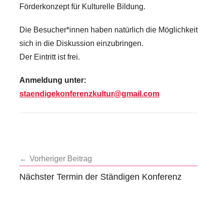
Förderkonzept für Kulturelle Bildung.
Die Besucher*innen haben natürlich die Möglichkeit
sich in die Diskussion einzubringen.
Der Eintritt ist frei.
Anmeldung unter:
staendigekonferenzkultur@gmail.com
S
t
Beitragsnavigation
Vorheriger Beitrag
ä
Nächster Termin der Ständigen Konferenz
n
d
i
g