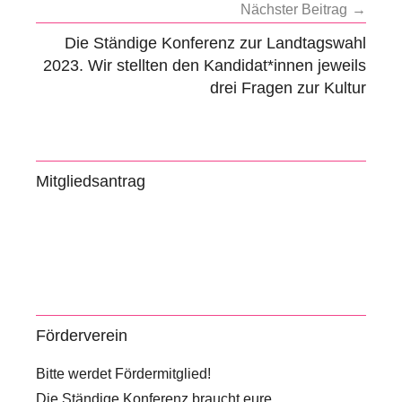
Nächster Beitrag
e
Die Ständige Konferenz zur Landtagswahl
K
2023. Wir stellten den Kandidat*innen jeweils
o
drei Fragen zur Kultur
n
f
e
r
Mitgliedsantrag
e
n
z
Förderverein
Bitte werdet Fördermitglied!
Die Ständige Konferenz braucht eure