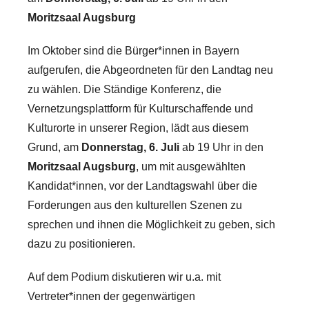
a
Moritzsaal Augsburg
3
Im Oktober sind die Bürger*innen in Bayern
k
aufgerufen, die Abgeordneten für den Landtag neu
u
l
zu wählen. Die Ständige Konferenz, die
t
Vernetzungsplattform für Kulturschaffende und
u
Kulturorte in unserer Region, lädt aus diesem
r
Grund, am
Donnerstag, 6. Juli
ab 19 Uhr in den
Moritzsaal Augsburg
, um mit ausgewählten
Kandidat*innen, vor der Landtagswahl über die
Forderungen aus den kulturellen Szenen zu
sprechen und ihnen die Möglichkeit zu geben, sich
dazu zu positionieren.
Auf dem Podium diskutieren wir u.a. mit
Vertreter*innen der gegenwärtigen