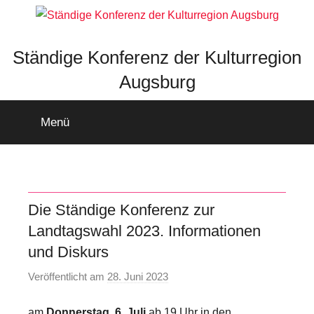
Zum
Inhalt
springen
Ständige Konferenz der Kulturregion
Augsburg
Menü
Die Ständige Konferenz zur
Landtagswahl 2023. Informationen
und Diskurs
Veröffentlicht am
28. Juni 2023
v
o
am
Donnerstag, 6. Juli
ab 19 Uhr in den
n