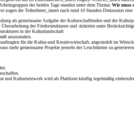
d Arbeitsgruppen der beiden Tage standen unter dem Thema:
Wie muss s
t zogen die Teilnehmer_innen nach rund 10 Stunden Diskussion eine er
ugsburg als gemeinsame Aufgabe der Kulturschaffenden und der Kulturpo
e Überarbeitung der Förderstrukturen und -kriterien unter Berücksichti
trukturen in der Kulturlandschaft
mäß auszustatten.
ftragten für die Kultur-und Kreativwirtschaft, angesiedelt im Wirtscha
raus mehr gemeinsame Projekte jenseits der Leuchttürme zu generieren
hrt.
eschaffen.
at und Kulturnetzwerk wird als Plattform künftig regelmäßig einberufe