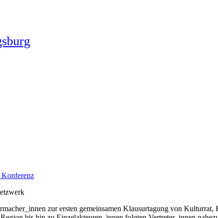
gsburg
 Konferenz
netzwerk
urmacher_innen zur ersten gemeinsamen Klausurtagung von Kulturrat, 
Region bis hin zu Einzelakteuren_innen folgten Vertreter_innen nahez