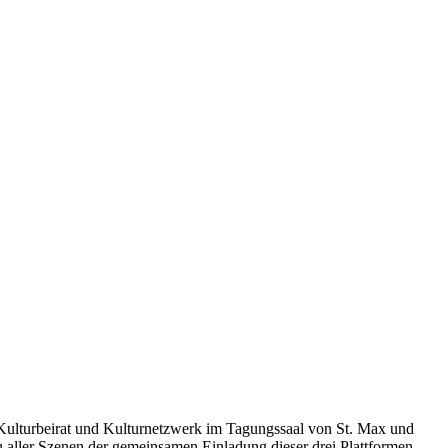
Kulturbeirat und Kulturnetzwerk im Tagungssaal von St. Max und
u aller Szenen der gemeinsamen Einladung dieser drei Plattformen