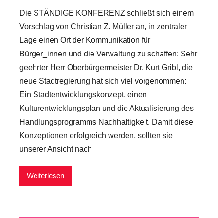
o
Die STÄNDIGE KONFERENZ schließt sich einem
n
S
Vorschlag von Christian Z. Müller an, in zentraler
t
Lage einen Ort der Kommunikation für
ä
Bürger_innen und die Verwaltung zu schaffen: Sehr
n
geehrter Herr Oberbürgermeister Dr. Kurt Gribl, die
d
neue Stadtregierung hat sich viel vorgenommen:
i
Ein Stadtentwicklungskonzept, einen
g
Kulturentwicklungsplan und die Aktualisierung des
e
Handlungsprogramms Nachhaltigkeit. Damit diese
K
Konzeptionen erfolgreich werden, sollten sie
o
unserer Ansicht nach
n
f
Weiterlesen
e
r
e
n